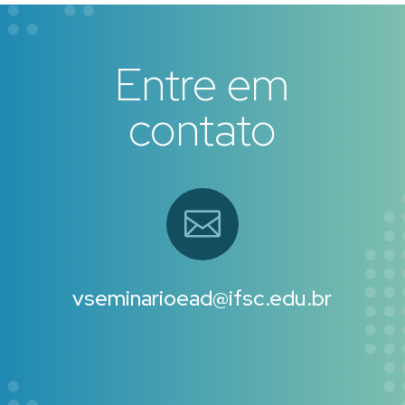
Entre em
contato

vseminarioead@ifsc.edu.br